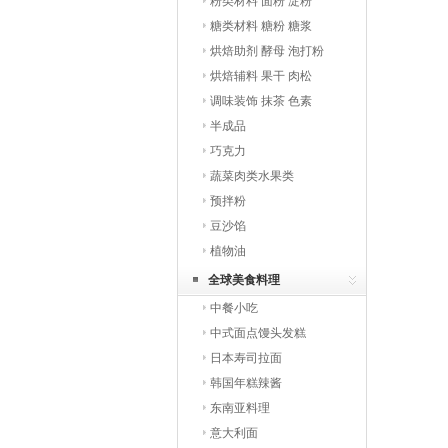
粉类材料 面粉 淀粉
糖类材料 糖粉 糖浆
烘焙助剂 酵母 泡打粉
烘焙辅料 果干 肉松
调味装饰 抹茶 色素
半成品
巧克力
蔬菜肉类水果类
预拌粉
豆沙馅
植物油
全球美食料理
中餐小吃
中式面点馒头发糕
日本寿司拉面
韩国年糕辣酱
东南亚料理
意大利面