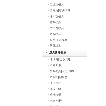
雪媚娘模具
巧克力|冰块模具
棒棒糖模具
雪糕模具
华夫饼模具
香肠模具
蛋卷|蛋筒模具
煎蛋模具
厨房烘焙耗材
油纸|锡纸|蒸笼纸
纸杯|纸托
蛋糕餐具|底托|装饰
塑料杯|塑料盒
清洁用品
薄膜手套
粽叶粽绳
纸棒|纸棍