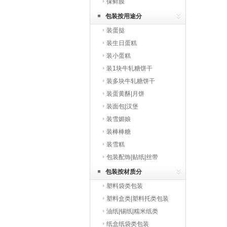
保鲜膜
包装按用途分
装蛋挞
装生日蛋糕
装小蛋糕
装1块牛轧糖饼干
装多块牛轧糖饼干
装蛋黄酥|月饼
装面包|汉堡
装雪媚娘
装棒棒糖
装雪糕
包装配饰|贴纸|丝带
包装按材质分
塑料袋类包装
塑料盒类|塑料托类包装
油纸|锡纸|糯米纸类
纸盒纸袋类包装