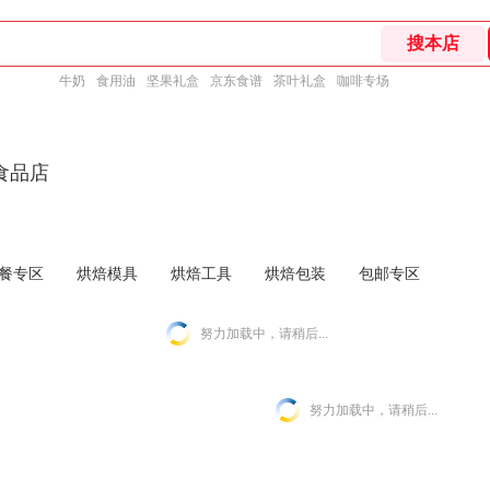
牛奶
食用油
坚果礼盒
京东食谱
茶叶礼盒
咖啡专场
食品店
餐专区
烘焙模具
烘焙工具
烘焙包装
包邮专区
努力加载中，请稍后...
努力加载中，请稍后...