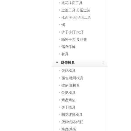
裱花抹面工具
过滤工具|分蛋过筛
揉面|擀面|切面工具
锅
铲子|刷子|耙子
隔热手套|食品夹
储存保鲜
餐具
烘焙模具
蛋糕模具
面包|吐司模具
披萨|派模具
蛋挞模具
烤盘烤垫
饼干模具
陶瓷玻璃模具
蛋糕纸杯/纸托
烤盘/烤碗