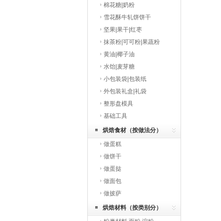
棉花糖|奶粉
雪花酥牛轧饼饼干
坚果|果干|红枣
抹茶粉|可可粉|果蔬粉
黄油|椰子油
水饴|麦芽糖
小包装袋|包装纸
外包装礼盒|礼袋
整形盘模具
基础工具
烘焙食材（按做法分）
做蛋糕
做饼干
做蛋挞
做面包
做披萨
烘焙材料（按类别分）