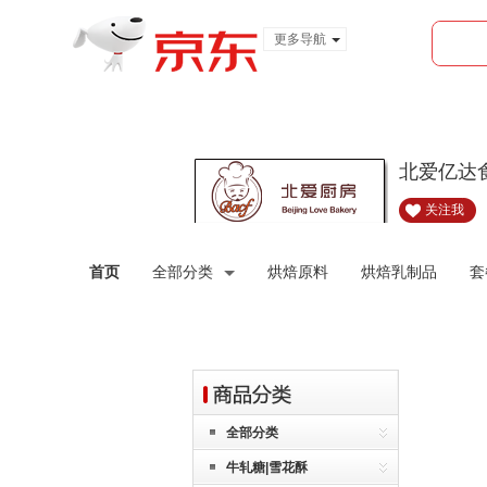
更多导航
服装城
食品
金融
北爱亿达
关注我
首页
全部分类
烘焙原料
烘焙乳制品
套
全部分类
牛轧糖|雪花酥