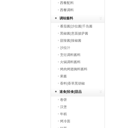
西餐配料
西餐调料
调味酱料
番茄酱|沙拉酱|千岛酱
黑椒酱|意面披萨酱
甜辣酱|辣椒酱
沙拉汁
烹饪调料酱料
火锅调料酱料
烤肉烤翅腌料酱料
果酱
香料|香草黑胡椒
速食|轻食|甜品
卷饼
汉堡
年糕
烤冷面