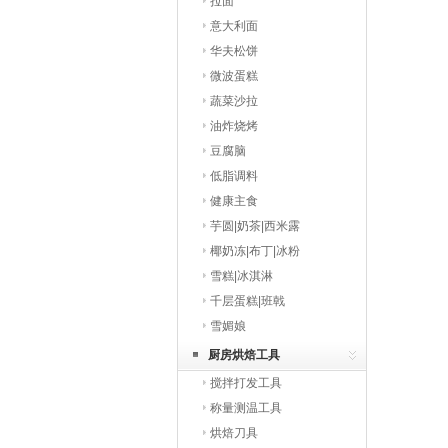
拉面
意大利面
华夫松饼
微波蛋糕
蔬菜沙拉
油炸烧烤
豆腐脑
低脂调料
健康主食
芋圆|奶茶|西米露
椰奶冻|布丁|冰粉
雪糕|冰淇淋
千层蛋糕|班戟
雪媚娘
厨房烘焙工具
搅拌打发工具
称量测温工具
烘焙刀具